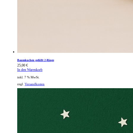
Baumkuchen gefüllt 2-Ringe
25,00
€
In den Warenkorb
inkl. 7 % MwSt.
zzgl.
Versandkosten