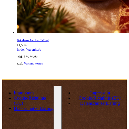
Dekobaumkuchen 1-Ring
11,50
€
In den Warenkorb
inkl. 7 % MwSt.
zzgl.
Versandkosten
Impressum
Impressum
Cookie-Richtlinie
Cookie-Richtlinie (EU)
(EU)
Datenschutzerklärung
Datenschutzerklärung