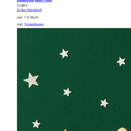
Baumkuchen gefüllt 1-Ring
13,00
€
In den Warenkorb
inkl. 7 % MwSt.
zzgl.
Versandkosten